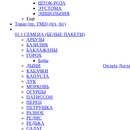
ШТОК-РОЗА
ЭУСТОМА
ЭШШОЛЬЦИЯ
Ещё
Товар (пр. ТМЦ) (б/х, б/с)
01.1 СЕМЕНА (БЕЛЫЕ ПАКЕТЫ)
АРБУЗЫ
БАЗИЛИК
БАКЛАЖАНЫ
ГОРОХ
Бобы
ДЫНИ
Оплата
Дост
КАБАЧКИ
КАПУСТА
ЛУК
МОРКОВЬ
ОГУРЦЫ
ПАТИССОН
ПЕРЕЦ
ПЕТРУШКА
РАЗНОЕ
РЕДИС
РЕДЬКА
САЛАТ