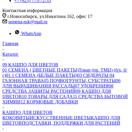
+7 (923) 775-72-33
Контактная информация
г.Новосибирск, ул.Никитина 162, офис 17
semena-nsk@mail.ru
WhatsApp
Главная
-
Каталог
-
09 КАШПО ДЛЯ ЦВЕТОВ
01 СЕМЕНА ( ЦВЕТНЫЕ ПАКЕТЫ)
Товар (пр. ТМЦ) (б/х, б/
с)
01.1 СЕМЕНА (БЕЛЫЕ ПАКЕТЫ)
03 СИДЕРАТЫ
04
ГАЗОННАЯ ТРАВА
05 ПОЧВОГРУНТЫ, СУБСТРАТЫ
06
ДЛЯ ВЫРАЩИВАНИЯ РАССАДЫ
07 УДОБРЕНИЯ
08
СРЕДСТВА ЗАЩИТЫ РАСТЕНИЙ
09 КАШПО ДЛЯ
ЦВЕТОВ
10 ТОВАРЫ ДЛЯ САДА
11 СРЕДСТВА БЫТОВОЙ
ХИМИИ
12 КОРМОВЫЕ ДОБАВКИ
-
КАШПО ДЛЯ ЦВЕТОВ
КОКОВИТЫ
ИСКУССТВЕННЫЕ ЦВЕТЫ
КАШПО ДЛЯ
ЦВЕТОВ
ПОДСТАВКИ, ПОДДЕРЖКИ ДЛЯ РАСТЕНИЙ
-