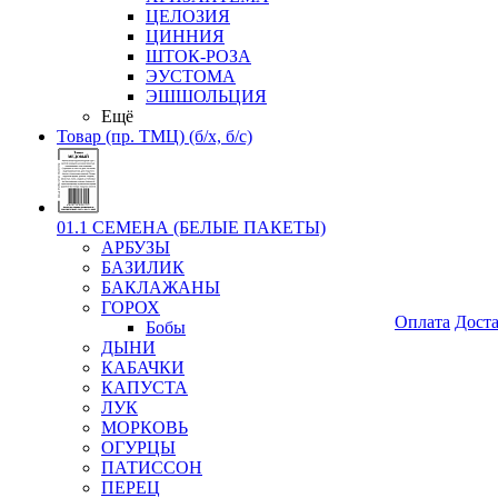
ЦЕЛОЗИЯ
ЦИННИЯ
ШТОК-РОЗА
ЭУСТОМА
ЭШШОЛЬЦИЯ
Ещё
Товар (пр. ТМЦ) (б/х, б/с)
01.1 СЕМЕНА (БЕЛЫЕ ПАКЕТЫ)
АРБУЗЫ
БАЗИЛИК
БАКЛАЖАНЫ
ГОРОХ
Оплата
Дост
Бобы
ДЫНИ
КАБАЧКИ
КАПУСТА
ЛУК
МОРКОВЬ
ОГУРЦЫ
ПАТИССОН
ПЕРЕЦ