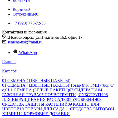
Контакты
Корзина
0
Отложенные
0
+7 (923) 775-72-33
Контактная информация
г.Новосибирск, ул.Никитина 162, офис 17
semena-nsk@mail.ru
WhatsApp
Главная
-
Каталог
-
01 СЕМЕНА ( ЦВЕТНЫЕ ПАКЕТЫ)
01 СЕМЕНА ( ЦВЕТНЫЕ ПАКЕТЫ)
Товар (пр. ТМЦ) (б/х, б/
с)
01.1 СЕМЕНА (БЕЛЫЕ ПАКЕТЫ)
03 СИДЕРАТЫ
04
ГАЗОННАЯ ТРАВА
05 ПОЧВОГРУНТЫ, СУБСТРАТЫ
06
ДЛЯ ВЫРАЩИВАНИЯ РАССАДЫ
07 УДОБРЕНИЯ
08
СРЕДСТВА ЗАЩИТЫ РАСТЕНИЙ
09 КАШПО ДЛЯ
ЦВЕТОВ
10 ТОВАРЫ ДЛЯ САДА
11 СРЕДСТВА БЫТОВОЙ
ХИМИИ
12 КОРМОВЫЕ ДОБАВКИ