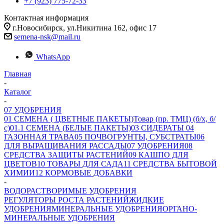
+7 (923) 775-72-33
Контактная информация
г.Новосибирск, ул.Никитина 162, офис 17
semena-nsk@mail.ru
WhatsApp
Главная
-
Каталог
-
07 УДОБРЕНИЯ
01 СЕМЕНА ( ЦВЕТНЫЕ ПАКЕТЫ)
Товар (пр. ТМЦ) (б/х, б/
с)
01.1 СЕМЕНА (БЕЛЫЕ ПАКЕТЫ)
03 СИДЕРАТЫ
04
ГАЗОННАЯ ТРАВА
05 ПОЧВОГРУНТЫ, СУБСТРАТЫ
06
ДЛЯ ВЫРАЩИВАНИЯ РАССАДЫ
07 УДОБРЕНИЯ
08
СРЕДСТВА ЗАЩИТЫ РАСТЕНИЙ
09 КАШПО ДЛЯ
ЦВЕТОВ
10 ТОВАРЫ ДЛЯ САДА
11 СРЕДСТВА БЫТОВОЙ
ХИМИИ
12 КОРМОВЫЕ ДОБАВКИ
-
ВОДОРАСТВОРИМЫЕ УДОБРЕНИЯ
РЕГУЛЯТОРЫ РОСТА РАСТЕНИЙ
ЖИДКИЕ
УДОБРЕНИЯ
МИНЕРАЛЬНЫЕ УДОБРЕНИЯ
ОРГАНО-
МИНЕРАЛЬНЫЕ УДОБРЕНИЯ