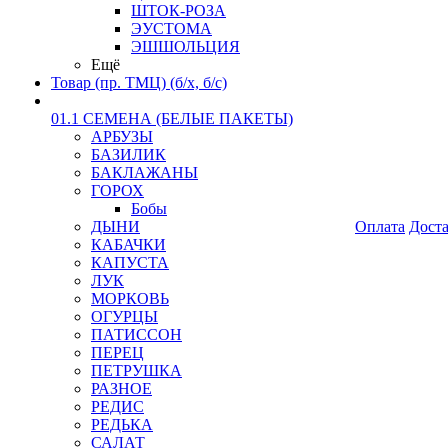
ШТОК-РОЗА
ЭУСТОМА
ЭШШОЛЬЦИЯ
Ещё
Товар (пр. ТМЦ) (б/х, б/с)
01.1 СЕМЕНА (БЕЛЫЕ ПАКЕТЫ)
АРБУЗЫ
БАЗИЛИК
БАКЛАЖАНЫ
ГОРОХ
Бобы
ДЫНИ
Оплата
Дост
КАБАЧКИ
КАПУСТА
ЛУК
МОРКОВЬ
ОГУРЦЫ
ПАТИССОН
ПЕРЕЦ
ПЕТРУШКА
РАЗНОЕ
РЕДИС
РЕДЬКА
САЛАТ