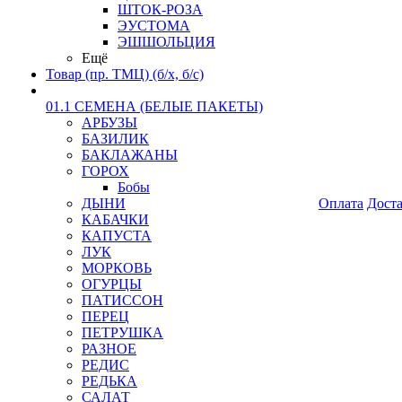
ШТОК-РОЗА
ЭУСТОМА
ЭШШОЛЬЦИЯ
Ещё
Товар (пр. ТМЦ) (б/х, б/с)
01.1 СЕМЕНА (БЕЛЫЕ ПАКЕТЫ)
АРБУЗЫ
БАЗИЛИК
БАКЛАЖАНЫ
ГОРОХ
Бобы
ДЫНИ
Оплата
Дост
КАБАЧКИ
КАПУСТА
ЛУК
МОРКОВЬ
ОГУРЦЫ
ПАТИССОН
ПЕРЕЦ
ПЕТРУШКА
РАЗНОЕ
РЕДИС
РЕДЬКА
САЛАТ