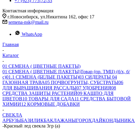
+7 (923) 775-72-33
Контактная информация
г.Новосибирск, ул.Никитина 162, офис 17
semena-nsk@mail.ru
WhatsApp
Главная
-
Каталог
-
01 СЕМЕНА ( ЦВЕТНЫЕ ПАКЕТЫ)
01 СЕМЕНА ( ЦВЕТНЫЕ ПАКЕТЫ)
Товар (пр. ТМЦ) (б/х, б/
с)
01.1 СЕМЕНА (БЕЛЫЕ ПАКЕТЫ)
03 СИДЕРАТЫ
04
ГАЗОННАЯ ТРАВА
05 ПОЧВОГРУНТЫ, СУБСТРАТЫ
06
ДЛЯ ВЫРАЩИВАНИЯ РАССАДЫ
07 УДОБРЕНИЯ
08
СРЕДСТВА ЗАЩИТЫ РАСТЕНИЙ
09 КАШПО ДЛЯ
ЦВЕТОВ
10 ТОВАРЫ ДЛЯ САДА
11 СРЕДСТВА БЫТОВОЙ
ХИМИИ
12 КОРМОВЫЕ ДОБАВКИ
-
СВЕКЛА
АРБУЗЫ
БАЗИЛИК
БАКЛАЖАНЫ
ГОРОХ
ДАЙКОН
ДЫНИ
КА
-
Красный лед свекла 3гр (а)