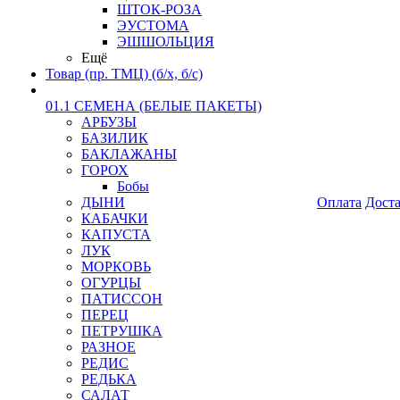
ШТОК-РОЗА
ЭУСТОМА
ЭШШОЛЬЦИЯ
Ещё
Товар (пр. ТМЦ) (б/х, б/с)
01.1 СЕМЕНА (БЕЛЫЕ ПАКЕТЫ)
АРБУЗЫ
БАЗИЛИК
БАКЛАЖАНЫ
ГОРОХ
Бобы
ДЫНИ
Оплата
Дост
КАБАЧКИ
КАПУСТА
ЛУК
МОРКОВЬ
ОГУРЦЫ
ПАТИССОН
ПЕРЕЦ
ПЕТРУШКА
РАЗНОЕ
РЕДИС
РЕДЬКА
САЛАТ