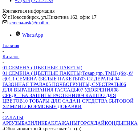
+7 (923) 775-72-33
Контактная информация
г.Новосибирск, ул.Никитина 162, офис 17
semena-nsk@mail.ru
WhatsApp
Главная
-
Каталог
-
01 СЕМЕНА ( ЦВЕТНЫЕ ПАКЕТЫ)
01 СЕМЕНА ( ЦВЕТНЫЕ ПАКЕТЫ)
Товар (пр. ТМЦ) (б/х, б/
с)
01.1 СЕМЕНА (БЕЛЫЕ ПАКЕТЫ)
03 СИДЕРАТЫ
04
ГАЗОННАЯ ТРАВА
05 ПОЧВОГРУНТЫ, СУБСТРАТЫ
06
ДЛЯ ВЫРАЩИВАНИЯ РАССАДЫ
07 УДОБРЕНИЯ
08
СРЕДСТВА ЗАЩИТЫ РАСТЕНИЙ
09 КАШПО ДЛЯ
ЦВЕТОВ
10 ТОВАРЫ ДЛЯ САДА
11 СРЕДСТВА БЫТОВОЙ
ХИМИИ
12 КОРМОВЫЕ ДОБАВКИ
-
САЛАТЫ
АРБУЗЫ
БАЗИЛИК
БАКЛАЖАНЫ
ГОРОХ
ДАЙКОН
ДЫНИ
КА
-
Обильнолистный кресс-салат 1гр (а)