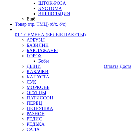
ШТОК-РОЗА
ЭУСТОМА
ЭШШОЛЬЦИЯ
Ещё
Товар (пр. ТМЦ) (б/х, б/с)
01.1 СЕМЕНА (БЕЛЫЕ ПАКЕТЫ)
АРБУЗЫ
БАЗИЛИК
БАКЛАЖАНЫ
ГОРОХ
Бобы
ДЫНИ
Оплата
Дост
КАБАЧКИ
КАПУСТА
ЛУК
МОРКОВЬ
ОГУРЦЫ
ПАТИССОН
ПЕРЕЦ
ПЕТРУШКА
РАЗНОЕ
РЕДИС
РЕДЬКА
САЛАТ