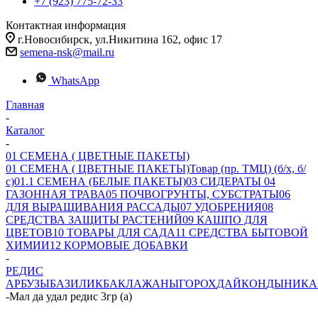
+7 (923) 775-72-33
Контактная информация
г.Новосибирск, ул.Никитина 162, офис 17
semena-nsk@mail.ru
WhatsApp
Главная
-
Каталог
-
01 СЕМЕНА ( ЦВЕТНЫЕ ПАКЕТЫ)
01 СЕМЕНА ( ЦВЕТНЫЕ ПАКЕТЫ)
Товар (пр. ТМЦ) (б/х, б/
с)
01.1 СЕМЕНА (БЕЛЫЕ ПАКЕТЫ)
03 СИДЕРАТЫ
04
ГАЗОННАЯ ТРАВА
05 ПОЧВОГРУНТЫ, СУБСТРАТЫ
06
ДЛЯ ВЫРАЩИВАНИЯ РАССАДЫ
07 УДОБРЕНИЯ
08
СРЕДСТВА ЗАЩИТЫ РАСТЕНИЙ
09 КАШПО ДЛЯ
ЦВЕТОВ
10 ТОВАРЫ ДЛЯ САДА
11 СРЕДСТВА БЫТОВОЙ
ХИМИИ
12 КОРМОВЫЕ ДОБАВКИ
-
РЕДИС
АРБУЗЫ
БАЗИЛИК
БАКЛАЖАНЫ
ГОРОХ
ДАЙКОН
ДЫНИ
КА
-
Мал да удал редис 3гр (а)