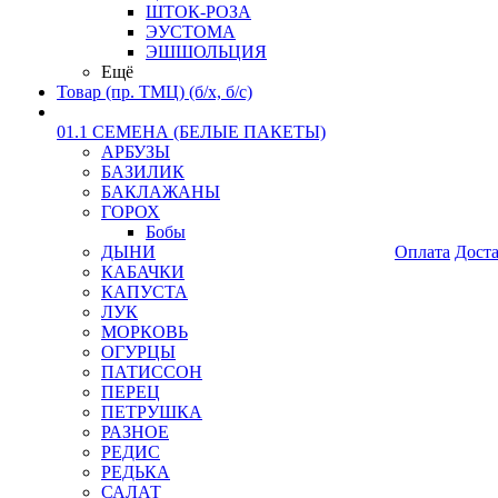
ШТОК-РОЗА
ЭУСТОМА
ЭШШОЛЬЦИЯ
Ещё
Товар (пр. ТМЦ) (б/х, б/с)
01.1 СЕМЕНА (БЕЛЫЕ ПАКЕТЫ)
АРБУЗЫ
БАЗИЛИК
БАКЛАЖАНЫ
ГОРОХ
Бобы
ДЫНИ
Оплата
Дост
КАБАЧКИ
КАПУСТА
ЛУК
МОРКОВЬ
ОГУРЦЫ
ПАТИССОН
ПЕРЕЦ
ПЕТРУШКА
РАЗНОЕ
РЕДИС
РЕДЬКА
САЛАТ