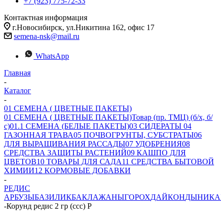
+7 (923) 775-72-33
Контактная информация
г.Новосибирск, ул.Никитина 162, офис 17
semena-nsk@mail.ru
WhatsApp
Главная
-
Каталог
-
01 СЕМЕНА ( ЦВЕТНЫЕ ПАКЕТЫ)
01 СЕМЕНА ( ЦВЕТНЫЕ ПАКЕТЫ)
Товар (пр. ТМЦ) (б/х, б/
с)
01.1 СЕМЕНА (БЕЛЫЕ ПАКЕТЫ)
03 СИДЕРАТЫ
04
ГАЗОННАЯ ТРАВА
05 ПОЧВОГРУНТЫ, СУБСТРАТЫ
06
ДЛЯ ВЫРАЩИВАНИЯ РАССАДЫ
07 УДОБРЕНИЯ
08
СРЕДСТВА ЗАЩИТЫ РАСТЕНИЙ
09 КАШПО ДЛЯ
ЦВЕТОВ
10 ТОВАРЫ ДЛЯ САДА
11 СРЕДСТВА БЫТОВОЙ
ХИМИИ
12 КОРМОВЫЕ ДОБАВКИ
-
РЕДИС
АРБУЗЫ
БАЗИЛИК
БАКЛАЖАНЫ
ГОРОХ
ДАЙКОН
ДЫНИ
КА
-
Корунд редис 2 гр (ссс) Р