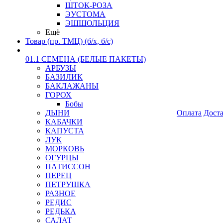
ШТОК-РОЗА
ЭУСТОМА
ЭШШОЛЬЦИЯ
Ещё
Товар (пр. ТМЦ) (б/х, б/с)
01.1 СЕМЕНА (БЕЛЫЕ ПАКЕТЫ)
АРБУЗЫ
БАЗИЛИК
БАКЛАЖАНЫ
ГОРОХ
Бобы
ДЫНИ
Оплата
Дост
КАБАЧКИ
КАПУСТА
ЛУК
МОРКОВЬ
ОГУРЦЫ
ПАТИССОН
ПЕРЕЦ
ПЕТРУШКА
РАЗНОЕ
РЕДИС
РЕДЬКА
САЛАТ