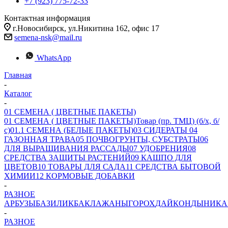
+7 (923) 775-72-33
Контактная информация
г.Новосибирск, ул.Никитина 162, офис 17
semena-nsk@mail.ru
WhatsApp
Главная
-
Каталог
-
01 СЕМЕНА ( ЦВЕТНЫЕ ПАКЕТЫ)
01 СЕМЕНА ( ЦВЕТНЫЕ ПАКЕТЫ)
Товар (пр. ТМЦ) (б/х, б/
с)
01.1 СЕМЕНА (БЕЛЫЕ ПАКЕТЫ)
03 СИДЕРАТЫ
04
ГАЗОННАЯ ТРАВА
05 ПОЧВОГРУНТЫ, СУБСТРАТЫ
06
ДЛЯ ВЫРАЩИВАНИЯ РАССАДЫ
07 УДОБРЕНИЯ
08
СРЕДСТВА ЗАЩИТЫ РАСТЕНИЙ
09 КАШПО ДЛЯ
ЦВЕТОВ
10 ТОВАРЫ ДЛЯ САДА
11 СРЕДСТВА БЫТОВОЙ
ХИМИИ
12 КОРМОВЫЕ ДОБАВКИ
-
РАЗНОЕ
АРБУЗЫ
БАЗИЛИК
БАКЛАЖАНЫ
ГОРОХ
ДАЙКОН
ДЫНИ
КА
-
РАЗНОЕ