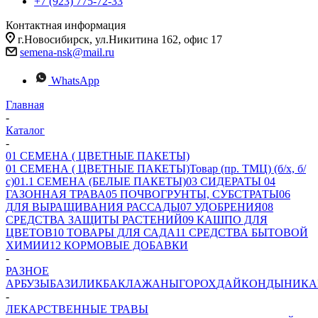
+7 (923) 775-72-33
Контактная информация
г.Новосибирск, ул.Никитина 162, офис 17
semena-nsk@mail.ru
WhatsApp
Главная
-
Каталог
-
01 СЕМЕНА ( ЦВЕТНЫЕ ПАКЕТЫ)
01 СЕМЕНА ( ЦВЕТНЫЕ ПАКЕТЫ)
Товар (пр. ТМЦ) (б/х, б/
с)
01.1 СЕМЕНА (БЕЛЫЕ ПАКЕТЫ)
03 СИДЕРАТЫ
04
ГАЗОННАЯ ТРАВА
05 ПОЧВОГРУНТЫ, СУБСТРАТЫ
06
ДЛЯ ВЫРАЩИВАНИЯ РАССАДЫ
07 УДОБРЕНИЯ
08
СРЕДСТВА ЗАЩИТЫ РАСТЕНИЙ
09 КАШПО ДЛЯ
ЦВЕТОВ
10 ТОВАРЫ ДЛЯ САДА
11 СРЕДСТВА БЫТОВОЙ
ХИМИИ
12 КОРМОВЫЕ ДОБАВКИ
-
РАЗНОЕ
АРБУЗЫ
БАЗИЛИК
БАКЛАЖАНЫ
ГОРОХ
ДАЙКОН
ДЫНИ
КА
-
ЛЕКАРСТВЕННЫЕ ТРАВЫ