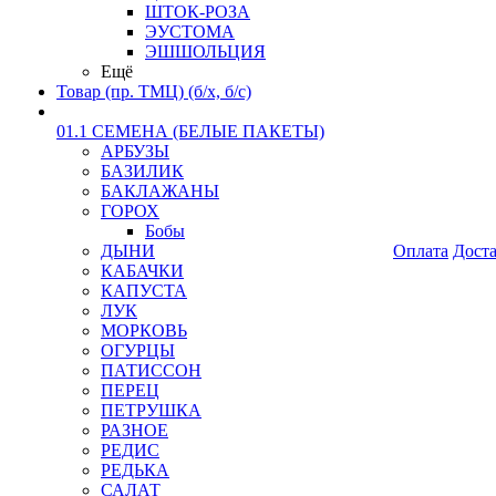
ШТОК-РОЗА
ЭУСТОМА
ЭШШОЛЬЦИЯ
Ещё
Товар (пр. ТМЦ) (б/х, б/с)
01.1 СЕМЕНА (БЕЛЫЕ ПАКЕТЫ)
АРБУЗЫ
БАЗИЛИК
БАКЛАЖАНЫ
ГОРОХ
Бобы
ДЫНИ
Оплата
Дост
КАБАЧКИ
КАПУСТА
ЛУК
МОРКОВЬ
ОГУРЦЫ
ПАТИССОН
ПЕРЕЦ
ПЕТРУШКА
РАЗНОЕ
РЕДИС
РЕДЬКА
САЛАТ