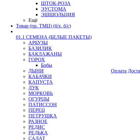
ШТОК-РОЗА
ЭУСТОМА
ЭШШОЛЬЦИЯ
Ещё
Товар (пр. ТМЦ) (б/х, б/с)
01.1 СЕМЕНА (БЕЛЫЕ ПАКЕТЫ)
АРБУЗЫ
БАЗИЛИК
БАКЛАЖАНЫ
ГОРОХ
Бобы
ДЫНИ
Оплата
Дост
КАБАЧКИ
КАПУСТА
ЛУК
МОРКОВЬ
ОГУРЦЫ
ПАТИССОН
ПЕРЕЦ
ПЕТРУШКА
РАЗНОЕ
РЕДИС
РЕДЬКА
САЛАТ