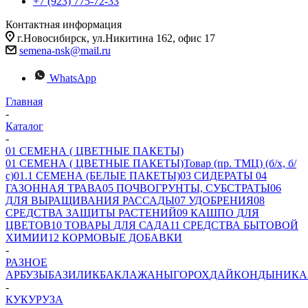
+7 (923) 775-72-33
Контактная информация
г.Новосибирск, ул.Никитина 162, офис 17
semena-nsk@mail.ru
WhatsApp
Главная
-
Каталог
-
01 СЕМЕНА ( ЦВЕТНЫЕ ПАКЕТЫ)
01 СЕМЕНА ( ЦВЕТНЫЕ ПАКЕТЫ)
Товар (пр. ТМЦ) (б/х, б/
с)
01.1 СЕМЕНА (БЕЛЫЕ ПАКЕТЫ)
03 СИДЕРАТЫ
04
ГАЗОННАЯ ТРАВА
05 ПОЧВОГРУНТЫ, СУБСТРАТЫ
06
ДЛЯ ВЫРАЩИВАНИЯ РАССАДЫ
07 УДОБРЕНИЯ
08
СРЕДСТВА ЗАЩИТЫ РАСТЕНИЙ
09 КАШПО ДЛЯ
ЦВЕТОВ
10 ТОВАРЫ ДЛЯ САДА
11 СРЕДСТВА БЫТОВОЙ
ХИМИИ
12 КОРМОВЫЕ ДОБАВКИ
-
РАЗНОЕ
АРБУЗЫ
БАЗИЛИК
БАКЛАЖАНЫ
ГОРОХ
ДАЙКОН
ДЫНИ
КА
-
КУКУРУЗА