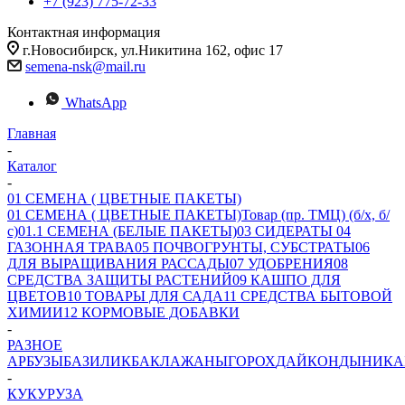
+7 (923) 775-72-33
Контактная информация
г.Новосибирск, ул.Никитина 162, офис 17
semena-nsk@mail.ru
WhatsApp
Главная
-
Каталог
-
01 СЕМЕНА ( ЦВЕТНЫЕ ПАКЕТЫ)
01 СЕМЕНА ( ЦВЕТНЫЕ ПАКЕТЫ)
Товар (пр. ТМЦ) (б/х, б/
с)
01.1 СЕМЕНА (БЕЛЫЕ ПАКЕТЫ)
03 СИДЕРАТЫ
04
ГАЗОННАЯ ТРАВА
05 ПОЧВОГРУНТЫ, СУБСТРАТЫ
06
ДЛЯ ВЫРАЩИВАНИЯ РАССАДЫ
07 УДОБРЕНИЯ
08
СРЕДСТВА ЗАЩИТЫ РАСТЕНИЙ
09 КАШПО ДЛЯ
ЦВЕТОВ
10 ТОВАРЫ ДЛЯ САДА
11 СРЕДСТВА БЫТОВОЙ
ХИМИИ
12 КОРМОВЫЕ ДОБАВКИ
-
РАЗНОЕ
АРБУЗЫ
БАЗИЛИК
БАКЛАЖАНЫ
ГОРОХ
ДАЙКОН
ДЫНИ
КА
-
КУКУРУЗА