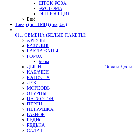
ШТОК-РОЗА
ЭУСТОМА
ЭШШОЛЬЦИЯ
Ещё
Товар (пр. ТМЦ) (б/х, б/с)
01.1 СЕМЕНА (БЕЛЫЕ ПАКЕТЫ)
АРБУЗЫ
БАЗИЛИК
БАКЛАЖАНЫ
ГОРОХ
Бобы
ДЫНИ
Оплата
Дост
КАБАЧКИ
КАПУСТА
ЛУК
МОРКОВЬ
ОГУРЦЫ
ПАТИССОН
ПЕРЕЦ
ПЕТРУШКА
РАЗНОЕ
РЕДИС
РЕДЬКА
САЛАТ