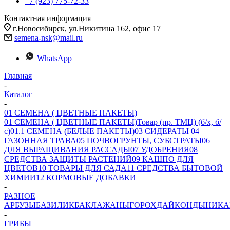
+7 (923) 775-72-33
Контактная информация
г.Новосибирск, ул.Никитина 162, офис 17
semena-nsk@mail.ru
WhatsApp
Главная
-
Каталог
-
01 СЕМЕНА ( ЦВЕТНЫЕ ПАКЕТЫ)
01 СЕМЕНА ( ЦВЕТНЫЕ ПАКЕТЫ)
Товар (пр. ТМЦ) (б/х, б/
с)
01.1 СЕМЕНА (БЕЛЫЕ ПАКЕТЫ)
03 СИДЕРАТЫ
04
ГАЗОННАЯ ТРАВА
05 ПОЧВОГРУНТЫ, СУБСТРАТЫ
06
ДЛЯ ВЫРАЩИВАНИЯ РАССАДЫ
07 УДОБРЕНИЯ
08
СРЕДСТВА ЗАЩИТЫ РАСТЕНИЙ
09 КАШПО ДЛЯ
ЦВЕТОВ
10 ТОВАРЫ ДЛЯ САДА
11 СРЕДСТВА БЫТОВОЙ
ХИМИИ
12 КОРМОВЫЕ ДОБАВКИ
-
РАЗНОЕ
АРБУЗЫ
БАЗИЛИК
БАКЛАЖАНЫ
ГОРОХ
ДАЙКОН
ДЫНИ
КА
-
ГРИБЫ