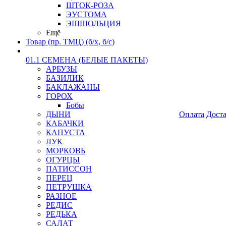
ШТОК-РОЗА
ЭУСТОМА
ЭШШОЛЬЦИЯ
Ещё
Товар (пр. ТМЦ) (б/х, б/с)
01.1 СЕМЕНА (БЕЛЫЕ ПАКЕТЫ)
АРБУЗЫ
БАЗИЛИК
БАКЛАЖАНЫ
ГОРОХ
Бобы
ДЫНИ
Оплата
Дост
КАБАЧКИ
КАПУСТА
ЛУК
МОРКОВЬ
ОГУРЦЫ
ПАТИССОН
ПЕРЕЦ
ПЕТРУШКА
РАЗНОЕ
РЕДИС
РЕДЬКА
САЛАТ