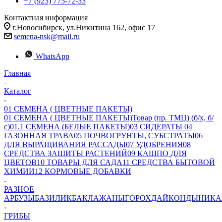
+7 (923) 775-72-33
Контактная информация
г.Новосибирск, ул.Никитина 162, офис 17
semena-nsk@mail.ru
WhatsApp
Главная
-
Каталог
-
01 СЕМЕНА ( ЦВЕТНЫЕ ПАКЕТЫ)
01 СЕМЕНА ( ЦВЕТНЫЕ ПАКЕТЫ)
Товар (пр. ТМЦ) (б/х, б/
с)
01.1 СЕМЕНА (БЕЛЫЕ ПАКЕТЫ)
03 СИДЕРАТЫ
04
ГАЗОННАЯ ТРАВА
05 ПОЧВОГРУНТЫ, СУБСТРАТЫ
06
ДЛЯ ВЫРАЩИВАНИЯ РАССАДЫ
07 УДОБРЕНИЯ
08
СРЕДСТВА ЗАЩИТЫ РАСТЕНИЙ
09 КАШПО ДЛЯ
ЦВЕТОВ
10 ТОВАРЫ ДЛЯ САДА
11 СРЕДСТВА БЫТОВОЙ
ХИМИИ
12 КОРМОВЫЕ ДОБАВКИ
-
РАЗНОЕ
АРБУЗЫ
БАЗИЛИК
БАКЛАЖАНЫ
ГОРОХ
ДАЙКОН
ДЫНИ
КА
-
ГРИБЫ