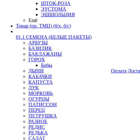
ШТОК-РОЗА
ЭУСТОМА
ЭШШОЛЬЦИЯ
Ещё
Товар (пр. ТМЦ) (б/х, б/с)
01.1 СЕМЕНА (БЕЛЫЕ ПАКЕТЫ)
АРБУЗЫ
БАЗИЛИК
БАКЛАЖАНЫ
ГОРОХ
Бобы
ДЫНИ
Оплата
Дост
КАБАЧКИ
КАПУСТА
ЛУК
МОРКОВЬ
ОГУРЦЫ
ПАТИССОН
ПЕРЕЦ
ПЕТРУШКА
РАЗНОЕ
РЕДИС
РЕДЬКА
САЛАТ