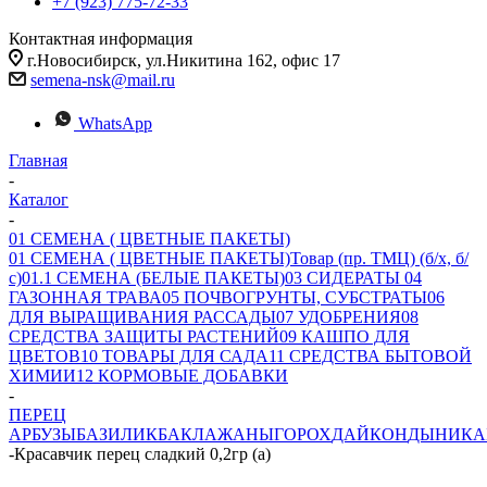
+7 (923) 775-72-33
Контактная информация
г.Новосибирск, ул.Никитина 162, офис 17
semena-nsk@mail.ru
WhatsApp
Главная
-
Каталог
-
01 СЕМЕНА ( ЦВЕТНЫЕ ПАКЕТЫ)
01 СЕМЕНА ( ЦВЕТНЫЕ ПАКЕТЫ)
Товар (пр. ТМЦ) (б/х, б/
с)
01.1 СЕМЕНА (БЕЛЫЕ ПАКЕТЫ)
03 СИДЕРАТЫ
04
ГАЗОННАЯ ТРАВА
05 ПОЧВОГРУНТЫ, СУБСТРАТЫ
06
ДЛЯ ВЫРАЩИВАНИЯ РАССАДЫ
07 УДОБРЕНИЯ
08
СРЕДСТВА ЗАЩИТЫ РАСТЕНИЙ
09 КАШПО ДЛЯ
ЦВЕТОВ
10 ТОВАРЫ ДЛЯ САДА
11 СРЕДСТВА БЫТОВОЙ
ХИМИИ
12 КОРМОВЫЕ ДОБАВКИ
-
ПЕРЕЦ
АРБУЗЫ
БАЗИЛИК
БАКЛАЖАНЫ
ГОРОХ
ДАЙКОН
ДЫНИ
КА
-
Красавчик перец сладкий 0,2гр (а)