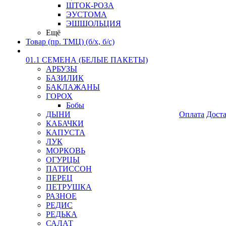
ШТОК-РОЗА
ЭУСТОМА
ЭШШОЛЬЦИЯ
Ещё
Товар (пр. ТМЦ) (б/х, б/с)
01.1 СЕМЕНА (БЕЛЫЕ ПАКЕТЫ)
АРБУЗЫ
БАЗИЛИК
БАКЛАЖАНЫ
ГОРОХ
Бобы
ДЫНИ
Оплата
Дост
КАБАЧКИ
КАПУСТА
ЛУК
МОРКОВЬ
ОГУРЦЫ
ПАТИССОН
ПЕРЕЦ
ПЕТРУШКА
РАЗНОЕ
РЕДИС
РЕДЬКА
САЛАТ