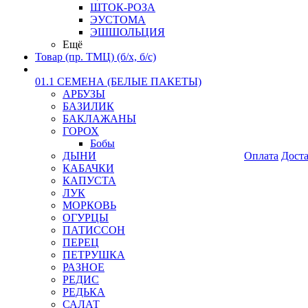
ШТОК-РОЗА
ЭУСТОМА
ЭШШОЛЬЦИЯ
Ещё
Товар (пр. ТМЦ) (б/х, б/с)
01.1 СЕМЕНА (БЕЛЫЕ ПАКЕТЫ)
АРБУЗЫ
БАЗИЛИК
БАКЛАЖАНЫ
ГОРОХ
Бобы
ДЫНИ
Оплата
Дост
КАБАЧКИ
КАПУСТА
ЛУК
МОРКОВЬ
ОГУРЦЫ
ПАТИССОН
ПЕРЕЦ
ПЕТРУШКА
РАЗНОЕ
РЕДИС
РЕДЬКА
САЛАТ