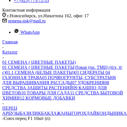
+7 (923) 775-72-33
Контактная информация
г.Новосибирск, ул.Никитина 162, офис 17
semena-nsk@mail.ru
WhatsApp
Главная
-
Каталог
-
01 СЕМЕНА ( ЦВЕТНЫЕ ПАКЕТЫ)
01 СЕМЕНА ( ЦВЕТНЫЕ ПАКЕТЫ)
Товар (пр. ТМЦ) (б/х, б/
с)
01.1 СЕМЕНА (БЕЛЫЕ ПАКЕТЫ)
03 СИДЕРАТЫ
04
ГАЗОННАЯ ТРАВА
05 ПОЧВОГРУНТЫ, СУБСТРАТЫ
06
ДЛЯ ВЫРАЩИВАНИЯ РАССАДЫ
07 УДОБРЕНИЯ
08
СРЕДСТВА ЗАЩИТЫ РАСТЕНИЙ
09 КАШПО ДЛЯ
ЦВЕТОВ
10 ТОВАРЫ ДЛЯ САДА
11 СРЕДСТВА БЫТОВОЙ
ХИМИИ
12 КОРМОВЫЕ ДОБАВКИ
-
ПЕРЕЦ
АРБУЗЫ
БАЗИЛИК
БАКЛАЖАНЫ
ГОРОХ
ДАЙКОН
ДЫНИ
КА
-
Союз перец F1 10шт (п)