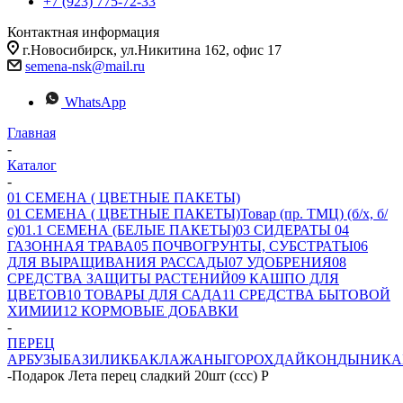
+7 (923) 775-72-33
Контактная информация
г.Новосибирск, ул.Никитина 162, офис 17
semena-nsk@mail.ru
WhatsApp
Главная
-
Каталог
-
01 СЕМЕНА ( ЦВЕТНЫЕ ПАКЕТЫ)
01 СЕМЕНА ( ЦВЕТНЫЕ ПАКЕТЫ)
Товар (пр. ТМЦ) (б/х, б/
с)
01.1 СЕМЕНА (БЕЛЫЕ ПАКЕТЫ)
03 СИДЕРАТЫ
04
ГАЗОННАЯ ТРАВА
05 ПОЧВОГРУНТЫ, СУБСТРАТЫ
06
ДЛЯ ВЫРАЩИВАНИЯ РАССАДЫ
07 УДОБРЕНИЯ
08
СРЕДСТВА ЗАЩИТЫ РАСТЕНИЙ
09 КАШПО ДЛЯ
ЦВЕТОВ
10 ТОВАРЫ ДЛЯ САДА
11 СРЕДСТВА БЫТОВОЙ
ХИМИИ
12 КОРМОВЫЕ ДОБАВКИ
-
ПЕРЕЦ
АРБУЗЫ
БАЗИЛИК
БАКЛАЖАНЫ
ГОРОХ
ДАЙКОН
ДЫНИ
КА
-
Подарок Лета перец сладкий 20шт (ссс) Р