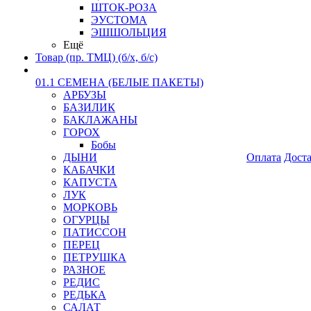
ШТОК-РОЗА
ЭУСТОМА
ЭШШОЛЬЦИЯ
Ещё
Товар (пр. ТМЦ) (б/х, б/с)
01.1 СЕМЕНА (БЕЛЫЕ ПАКЕТЫ)
АРБУЗЫ
БАЗИЛИК
БАКЛАЖАНЫ
ГОРОХ
Бобы
ДЫНИ
Оплата
Дост
КАБАЧКИ
КАПУСТА
ЛУК
МОРКОВЬ
ОГУРЦЫ
ПАТИССОН
ПЕРЕЦ
ПЕТРУШКА
РАЗНОЕ
РЕДИС
РЕДЬКА
САЛАТ