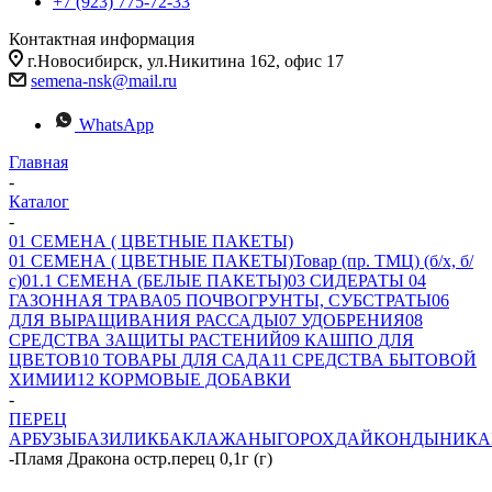
+7 (923) 775-72-33
Контактная информация
г.Новосибирск, ул.Никитина 162, офис 17
semena-nsk@mail.ru
WhatsApp
Главная
-
Каталог
-
01 СЕМЕНА ( ЦВЕТНЫЕ ПАКЕТЫ)
01 СЕМЕНА ( ЦВЕТНЫЕ ПАКЕТЫ)
Товар (пр. ТМЦ) (б/х, б/
с)
01.1 СЕМЕНА (БЕЛЫЕ ПАКЕТЫ)
03 СИДЕРАТЫ
04
ГАЗОННАЯ ТРАВА
05 ПОЧВОГРУНТЫ, СУБСТРАТЫ
06
ДЛЯ ВЫРАЩИВАНИЯ РАССАДЫ
07 УДОБРЕНИЯ
08
СРЕДСТВА ЗАЩИТЫ РАСТЕНИЙ
09 КАШПО ДЛЯ
ЦВЕТОВ
10 ТОВАРЫ ДЛЯ САДА
11 СРЕДСТВА БЫТОВОЙ
ХИМИИ
12 КОРМОВЫЕ ДОБАВКИ
-
ПЕРЕЦ
АРБУЗЫ
БАЗИЛИК
БАКЛАЖАНЫ
ГОРОХ
ДАЙКОН
ДЫНИ
КА
-
Пламя Дракона остр.перец 0,1г (г)