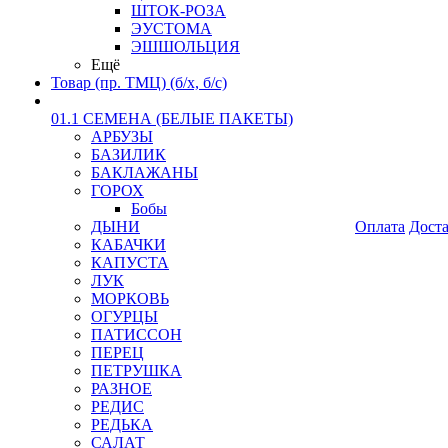
ШТОК-РОЗА
ЭУСТОМА
ЭШШОЛЬЦИЯ
Ещё
Товар (пр. ТМЦ) (б/х, б/с)
01.1 СЕМЕНА (БЕЛЫЕ ПАКЕТЫ)
АРБУЗЫ
БАЗИЛИК
БАКЛАЖАНЫ
ГОРОХ
Бобы
ДЫНИ
Оплата
Дост
КАБАЧКИ
КАПУСТА
ЛУК
МОРКОВЬ
ОГУРЦЫ
ПАТИССОН
ПЕРЕЦ
ПЕТРУШКА
РАЗНОЕ
РЕДИС
РЕДЬКА
САЛАТ