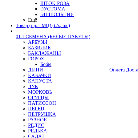
ШТОК-РОЗА
ЭУСТОМА
ЭШШОЛЬЦИЯ
Ещё
Товар (пр. ТМЦ) (б/х, б/с)
01.1 СЕМЕНА (БЕЛЫЕ ПАКЕТЫ)
АРБУЗЫ
БАЗИЛИК
БАКЛАЖАНЫ
ГОРОХ
Бобы
ДЫНИ
Оплата
Дост
КАБАЧКИ
КАПУСТА
ЛУК
МОРКОВЬ
ОГУРЦЫ
ПАТИССОН
ПЕРЕЦ
ПЕТРУШКА
РАЗНОЕ
РЕДИС
РЕДЬКА
САЛАТ