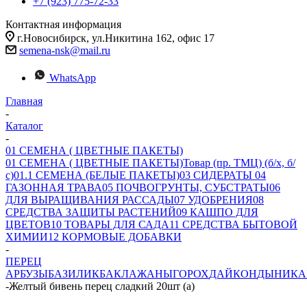
+7 (923) 775-72-33
Контактная информация
г.Новосибирск, ул.Никитина 162, офис 17
semena-nsk@mail.ru
WhatsApp
Главная
-
Каталог
-
01 СЕМЕНА ( ЦВЕТНЫЕ ПАКЕТЫ)
01 СЕМЕНА ( ЦВЕТНЫЕ ПАКЕТЫ)
Товар (пр. ТМЦ) (б/х, б/
с)
01.1 СЕМЕНА (БЕЛЫЕ ПАКЕТЫ)
03 СИДЕРАТЫ
04
ГАЗОННАЯ ТРАВА
05 ПОЧВОГРУНТЫ, СУБСТРАТЫ
06
ДЛЯ ВЫРАЩИВАНИЯ РАССАДЫ
07 УДОБРЕНИЯ
08
СРЕДСТВА ЗАЩИТЫ РАСТЕНИЙ
09 КАШПО ДЛЯ
ЦВЕТОВ
10 ТОВАРЫ ДЛЯ САДА
11 СРЕДСТВА БЫТОВОЙ
ХИМИИ
12 КОРМОВЫЕ ДОБАВКИ
-
ПЕРЕЦ
АРБУЗЫ
БАЗИЛИК
БАКЛАЖАНЫ
ГОРОХ
ДАЙКОН
ДЫНИ
КА
-
Желтый бивень перец сладкий 20шт (а)