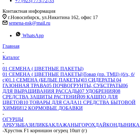
+7 (923) 775-72-33
Контактная информация
г.Новосибирск, ул.Никитина 162, офис 17
semena-nsk@mail.ru
WhatsApp
Главная
-
Каталог
-
01 СЕМЕНА ( ЦВЕТНЫЕ ПАКЕТЫ)
01 СЕМЕНА ( ЦВЕТНЫЕ ПАКЕТЫ)
Товар (пр. ТМЦ) (б/х, б/
с)
01.1 СЕМЕНА (БЕЛЫЕ ПАКЕТЫ)
03 СИДЕРАТЫ
04
ГАЗОННАЯ ТРАВА
05 ПОЧВОГРУНТЫ, СУБСТРАТЫ
06
ДЛЯ ВЫРАЩИВАНИЯ РАССАДЫ
07 УДОБРЕНИЯ
08
СРЕДСТВА ЗАЩИТЫ РАСТЕНИЙ
09 КАШПО ДЛЯ
ЦВЕТОВ
10 ТОВАРЫ ДЛЯ САДА
11 СРЕДСТВА БЫТОВОЙ
ХИМИИ
12 КОРМОВЫЕ ДОБАВКИ
-
ОГУРЦЫ
АРБУЗЫ
БАЗИЛИК
БАКЛАЖАНЫ
ГОРОХ
ДАЙКОН
ДЫНИ
КА
-
Хрустик F1 корнишон огурец 10шт (г)