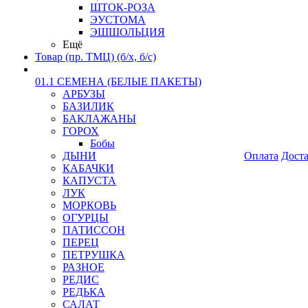
ШТОК-РОЗА
ЭУСТОМА
ЭШШОЛЬЦИЯ
Ещё
Товар (пр. ТМЦ) (б/х, б/с)
01.1 СЕМЕНА (БЕЛЫЕ ПАКЕТЫ)
АРБУЗЫ
БАЗИЛИК
БАКЛАЖАНЫ
ГОРОХ
Бобы
ДЫНИ
Оплата
Дост
КАБАЧКИ
КАПУСТА
ЛУК
МОРКОВЬ
ОГУРЦЫ
ПАТИССОН
ПЕРЕЦ
ПЕТРУШКА
РАЗНОЕ
РЕДИС
РЕДЬКА
САЛАТ