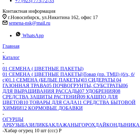
+7 (923) 775-72-33
Контактная информация
г.Новосибирск, ул.Никитина 162, офис 17
semena-nsk@mail.ru
WhatsApp
Главная
-
Каталог
-
01 СЕМЕНА ( ЦВЕТНЫЕ ПАКЕТЫ)
01 СЕМЕНА ( ЦВЕТНЫЕ ПАКЕТЫ)
Товар (пр. ТМЦ) (б/х, б/
с)
01.1 СЕМЕНА (БЕЛЫЕ ПАКЕТЫ)
03 СИДЕРАТЫ
04
ГАЗОННАЯ ТРАВА
05 ПОЧВОГРУНТЫ, СУБСТРАТЫ
06
ДЛЯ ВЫРАЩИВАНИЯ РАССАДЫ
07 УДОБРЕНИЯ
08
СРЕДСТВА ЗАЩИТЫ РАСТЕНИЙ
09 КАШПО ДЛЯ
ЦВЕТОВ
10 ТОВАРЫ ДЛЯ САДА
11 СРЕДСТВА БЫТОВОЙ
ХИМИИ
12 КОРМОВЫЕ ДОБАВКИ
-
ОГУРЦЫ
АРБУЗЫ
БАЗИЛИК
БАКЛАЖАНЫ
ГОРОХ
ДАЙКОН
ДЫНИ
КА
-
Хабар огурец 10 шт (ссс) Р