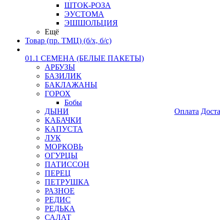
ШТОК-РОЗА
ЭУСТОМА
ЭШШОЛЬЦИЯ
Ещё
Товар (пр. ТМЦ) (б/х, б/с)
01.1 СЕМЕНА (БЕЛЫЕ ПАКЕТЫ)
АРБУЗЫ
БАЗИЛИК
БАКЛАЖАНЫ
ГОРОХ
Бобы
ДЫНИ
Оплата
Дост
КАБАЧКИ
КАПУСТА
ЛУК
МОРКОВЬ
ОГУРЦЫ
ПАТИССОН
ПЕРЕЦ
ПЕТРУШКА
РАЗНОЕ
РЕДИС
РЕДЬКА
САЛАТ