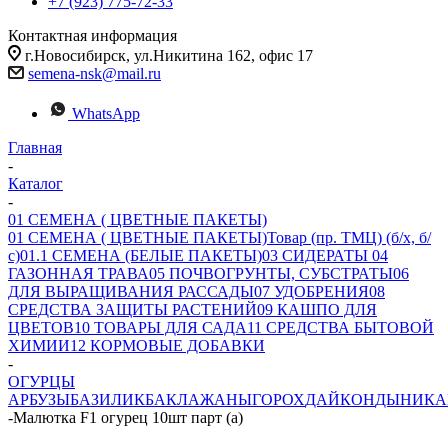
+7 (923) 775-72-33
Контактная информация
г.Новосибирск, ул.Никитина 162, офис 17
semena-nsk@mail.ru
WhatsApp
Главная
-
Каталог
-
01 СЕМЕНА ( ЦВЕТНЫЕ ПАКЕТЫ)
01 СЕМЕНА ( ЦВЕТНЫЕ ПАКЕТЫ)
Товар (пр. ТМЦ) (б/х, б/
с)
01.1 СЕМЕНА (БЕЛЫЕ ПАКЕТЫ)
03 СИДЕРАТЫ
04
ГАЗОННАЯ ТРАВА
05 ПОЧВОГРУНТЫ, СУБСТРАТЫ
06
ДЛЯ ВЫРАЩИВАНИЯ РАССАДЫ
07 УДОБРЕНИЯ
08
СРЕДСТВА ЗАЩИТЫ РАСТЕНИЙ
09 КАШПО ДЛЯ
ЦВЕТОВ
10 ТОВАРЫ ДЛЯ САДА
11 СРЕДСТВА БЫТОВОЙ
ХИМИИ
12 КОРМОВЫЕ ДОБАВКИ
-
ОГУРЦЫ
АРБУЗЫ
БАЗИЛИК
БАКЛАЖАНЫ
ГОРОХ
ДАЙКОН
ДЫНИ
КА
-
Малютка F1 огурец 10шт парт (а)