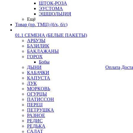
ШТОК-РОЗА
ЭУСТОМА
ЭШШОЛЬЦИЯ
Ещё
Товар (пр. ТМЦ) (б/х, б/с)
01.1 СЕМЕНА (БЕЛЫЕ ПАКЕТЫ)
АРБУЗЫ
БАЗИЛИК
БАКЛАЖАНЫ
ГОРОХ
Бобы
ДЫНИ
Оплата
Дост
КАБАЧКИ
КАПУСТА
ЛУК
МОРКОВЬ
ОГУРЦЫ
ПАТИССОН
ПЕРЕЦ
ПЕТРУШКА
РАЗНОЕ
РЕДИС
РЕДЬКА
САЛАТ