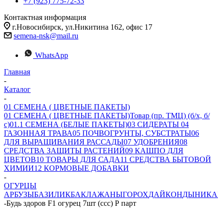
+7 (923) 775-72-33
Контактная информация
г.Новосибирск, ул.Никитина 162, офис 17
semena-nsk@mail.ru
WhatsApp
Главная
-
Каталог
-
01 СЕМЕНА ( ЦВЕТНЫЕ ПАКЕТЫ)
01 СЕМЕНА ( ЦВЕТНЫЕ ПАКЕТЫ)
Товар (пр. ТМЦ) (б/х, б/
с)
01.1 СЕМЕНА (БЕЛЫЕ ПАКЕТЫ)
03 СИДЕРАТЫ
04
ГАЗОННАЯ ТРАВА
05 ПОЧВОГРУНТЫ, СУБСТРАТЫ
06
ДЛЯ ВЫРАЩИВАНИЯ РАССАДЫ
07 УДОБРЕНИЯ
08
СРЕДСТВА ЗАЩИТЫ РАСТЕНИЙ
09 КАШПО ДЛЯ
ЦВЕТОВ
10 ТОВАРЫ ДЛЯ САДА
11 СРЕДСТВА БЫТОВОЙ
ХИМИИ
12 КОРМОВЫЕ ДОБАВКИ
-
ОГУРЦЫ
АРБУЗЫ
БАЗИЛИК
БАКЛАЖАНЫ
ГОРОХ
ДАЙКОН
ДЫНИ
КА
-
Будь здоров F1 огурец 7шт (ссс) Р парт