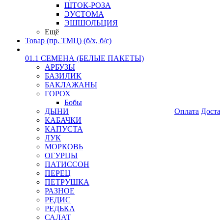
ШТОК-РОЗА
ЭУСТОМА
ЭШШОЛЬЦИЯ
Ещё
Товар (пр. ТМЦ) (б/х, б/с)
01.1 СЕМЕНА (БЕЛЫЕ ПАКЕТЫ)
АРБУЗЫ
БАЗИЛИК
БАКЛАЖАНЫ
ГОРОХ
Бобы
ДЫНИ
Оплата
Дост
КАБАЧКИ
КАПУСТА
ЛУК
МОРКОВЬ
ОГУРЦЫ
ПАТИССОН
ПЕРЕЦ
ПЕТРУШКА
РАЗНОЕ
РЕДИС
РЕДЬКА
САЛАТ