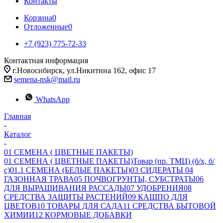
Контакты
Корзина
0
Отложенные
0
+7 (923) 775-72-33
Контактная информация
г.Новосибирск, ул.Никитина 162, офис 17
semena-nsk@mail.ru
WhatsApp
Главная
-
Каталог
-
01 СЕМЕНА ( ЦВЕТНЫЕ ПАКЕТЫ)
01 СЕМЕНА ( ЦВЕТНЫЕ ПАКЕТЫ)
Товар (пр. ТМЦ) (б/х, б/
с)
01.1 СЕМЕНА (БЕЛЫЕ ПАКЕТЫ)
03 СИДЕРАТЫ
04
ГАЗОННАЯ ТРАВА
05 ПОЧВОГРУНТЫ, СУБСТРАТЫ
06
ДЛЯ ВЫРАЩИВАНИЯ РАССАДЫ
07 УДОБРЕНИЯ
08
СРЕДСТВА ЗАЩИТЫ РАСТЕНИЙ
09 КАШПО ДЛЯ
ЦВЕТОВ
10 ТОВАРЫ ДЛЯ САДА
11 СРЕДСТВА БЫТОВОЙ
ХИМИИ
12 КОРМОВЫЕ ДОБАВКИ