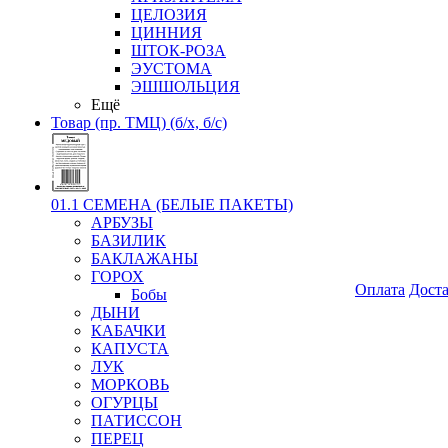
ЦЕЛОЗИЯ
ЦИННИЯ
ШТОК-РОЗА
ЭУСТОМА
ЭШШОЛЬЦИЯ
Ещё
Товар (пр. ТМЦ) (б/х, б/с)
01.1 СЕМЕНА (БЕЛЫЕ ПАКЕТЫ)
АРБУЗЫ
БАЗИЛИК
БАКЛАЖАНЫ
ГОРОХ
Оплата
Дост
Бобы
ДЫНИ
КАБАЧКИ
КАПУСТА
ЛУК
МОРКОВЬ
ОГУРЦЫ
ПАТИССОН
ПЕРЕЦ