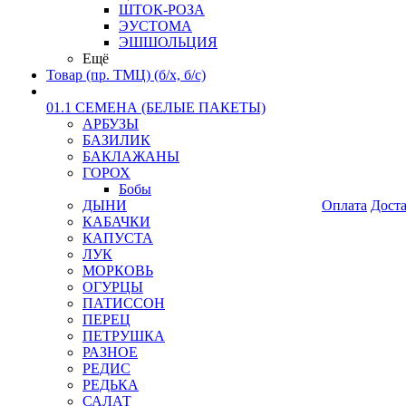
ШТОК-РОЗА
ЭУСТОМА
ЭШШОЛЬЦИЯ
Ещё
Товар (пр. ТМЦ) (б/х, б/с)
01.1 СЕМЕНА (БЕЛЫЕ ПАКЕТЫ)
АРБУЗЫ
БАЗИЛИК
БАКЛАЖАНЫ
ГОРОХ
Бобы
ДЫНИ
Оплата
Дост
КАБАЧКИ
КАПУСТА
ЛУК
МОРКОВЬ
ОГУРЦЫ
ПАТИССОН
ПЕРЕЦ
ПЕТРУШКА
РАЗНОЕ
РЕДИС
РЕДЬКА
САЛАТ