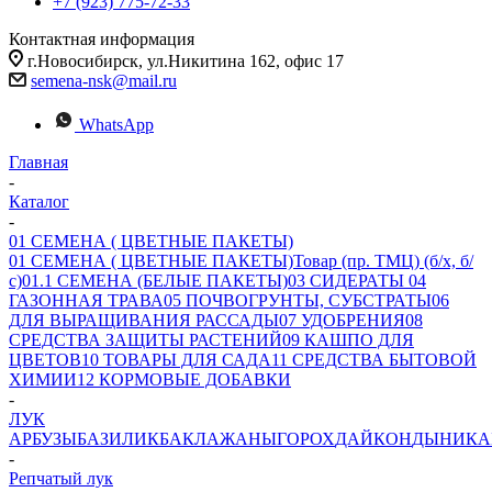
+7 (923) 775-72-33
Контактная информация
г.Новосибирск, ул.Никитина 162, офис 17
semena-nsk@mail.ru
WhatsApp
Главная
-
Каталог
-
01 СЕМЕНА ( ЦВЕТНЫЕ ПАКЕТЫ)
01 СЕМЕНА ( ЦВЕТНЫЕ ПАКЕТЫ)
Товар (пр. ТМЦ) (б/х, б/
с)
01.1 СЕМЕНА (БЕЛЫЕ ПАКЕТЫ)
03 СИДЕРАТЫ
04
ГАЗОННАЯ ТРАВА
05 ПОЧВОГРУНТЫ, СУБСТРАТЫ
06
ДЛЯ ВЫРАЩИВАНИЯ РАССАДЫ
07 УДОБРЕНИЯ
08
СРЕДСТВА ЗАЩИТЫ РАСТЕНИЙ
09 КАШПО ДЛЯ
ЦВЕТОВ
10 ТОВАРЫ ДЛЯ САДА
11 СРЕДСТВА БЫТОВОЙ
ХИМИИ
12 КОРМОВЫЕ ДОБАВКИ
-
ЛУК
АРБУЗЫ
БАЗИЛИК
БАКЛАЖАНЫ
ГОРОХ
ДАЙКОН
ДЫНИ
КА
-
Репчатый лук