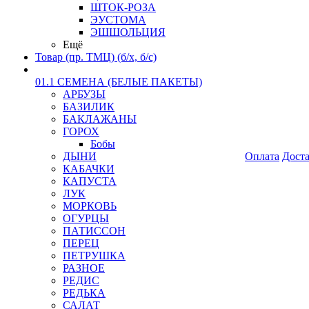
ШТОК-РОЗА
ЭУСТОМА
ЭШШОЛЬЦИЯ
Ещё
Товар (пр. ТМЦ) (б/х, б/с)
01.1 СЕМЕНА (БЕЛЫЕ ПАКЕТЫ)
АРБУЗЫ
БАЗИЛИК
БАКЛАЖАНЫ
ГОРОХ
Бобы
ДЫНИ
Оплата
Дост
КАБАЧКИ
КАПУСТА
ЛУК
МОРКОВЬ
ОГУРЦЫ
ПАТИССОН
ПЕРЕЦ
ПЕТРУШКА
РАЗНОЕ
РЕДИС
РЕДЬКА
САЛАТ