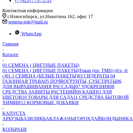
+7 (923) 775-72-33
Контактная информация
г.Новосибирск, ул.Никитина 162, офис 17
semena-nsk@mail.ru
WhatsApp
Главная
-
Каталог
-
01 СЕМЕНА ( ЦВЕТНЫЕ ПАКЕТЫ)
01 СЕМЕНА ( ЦВЕТНЫЕ ПАКЕТЫ)
Товар (пр. ТМЦ) (б/х, б/
с)
01.1 СЕМЕНА (БЕЛЫЕ ПАКЕТЫ)
03 СИДЕРАТЫ
04
ГАЗОННАЯ ТРАВА
05 ПОЧВОГРУНТЫ, СУБСТРАТЫ
06
ДЛЯ ВЫРАЩИВАНИЯ РАССАДЫ
07 УДОБРЕНИЯ
08
СРЕДСТВА ЗАЩИТЫ РАСТЕНИЙ
09 КАШПО ДЛЯ
ЦВЕТОВ
10 ТОВАРЫ ДЛЯ САДА
11 СРЕДСТВА БЫТОВОЙ
ХИМИИ
12 КОРМОВЫЕ ДОБАВКИ
-
КАПУСТА
АРБУЗЫ
БАЗИЛИК
БАКЛАЖАНЫ
ГОРОХ
ДАЙКОН
ДЫНИ
КА
-
КОЛЬРАБИ