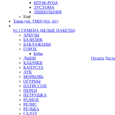
ШТОК-РОЗА
ЭУСТОМА
ЭШШОЛЬЦИЯ
Ещё
Товар (пр. ТМЦ) (б/х, б/с)
01.1 СЕМЕНА (БЕЛЫЕ ПАКЕТЫ)
АРБУЗЫ
БАЗИЛИК
БАКЛАЖАНЫ
ГОРОХ
Бобы
ДЫНИ
Оплата
Дост
КАБАЧКИ
КАПУСТА
ЛУК
МОРКОВЬ
ОГУРЦЫ
ПАТИССОН
ПЕРЕЦ
ПЕТРУШКА
РАЗНОЕ
РЕДИС
РЕДЬКА
САЛАТ