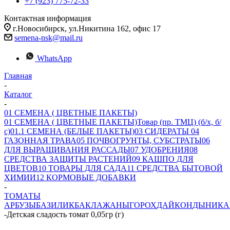
+7 (923) 775-72-33
Контактная информация
г.Новосибирск, ул.Никитина 162, офис 17
semena-nsk@mail.ru
WhatsApp
Главная
-
Каталог
-
01 СЕМЕНА ( ЦВЕТНЫЕ ПАКЕТЫ)
01 СЕМЕНА ( ЦВЕТНЫЕ ПАКЕТЫ)
Товар (пр. ТМЦ) (б/х, б/
с)
01.1 СЕМЕНА (БЕЛЫЕ ПАКЕТЫ)
03 СИДЕРАТЫ
04
ГАЗОННАЯ ТРАВА
05 ПОЧВОГРУНТЫ, СУБСТРАТЫ
06
ДЛЯ ВЫРАЩИВАНИЯ РАССАДЫ
07 УДОБРЕНИЯ
08
СРЕДСТВА ЗАЩИТЫ РАСТЕНИЙ
09 КАШПО ДЛЯ
ЦВЕТОВ
10 ТОВАРЫ ДЛЯ САДА
11 СРЕДСТВА БЫТОВОЙ
ХИМИИ
12 КОРМОВЫЕ ДОБАВКИ
-
ТОМАТЫ
АРБУЗЫ
БАЗИЛИК
БАКЛАЖАНЫ
ГОРОХ
ДАЙКОН
ДЫНИ
КА
-
Детская сладость томат 0,05гр (г)