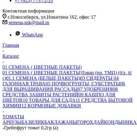
+7 (923) 775-72-33
Контактная информация
г.Новосибирск, ул.Никитина 162, офис 17
semena-nsk@mail.ru
WhatsApp
Главная
-
Каталог
-
01 СЕМЕНА ( ЦВЕТНЫЕ ПАКЕТЫ)
01 СЕМЕНА ( ЦВЕТНЫЕ ПАКЕТЫ)
Товар (пр. ТМЦ) (б/х, б/
с)
01.1 СЕМЕНА (БЕЛЫЕ ПАКЕТЫ)
03 СИДЕРАТЫ
04
ГАЗОННАЯ ТРАВА
05 ПОЧВОГРУНТЫ, СУБСТРАТЫ
06
ДЛЯ ВЫРАЩИВАНИЯ РАССАДЫ
07 УДОБРЕНИЯ
08
СРЕДСТВА ЗАЩИТЫ РАСТЕНИЙ
09 КАШПО ДЛЯ
ЦВЕТОВ
10 ТОВАРЫ ДЛЯ САДА
11 СРЕДСТВА БЫТОВОЙ
ХИМИИ
12 КОРМОВЫЕ ДОБАВКИ
-
ТОМАТЫ
АРБУЗЫ
БАЗИЛИК
БАКЛАЖАНЫ
ГОРОХ
ДАЙКОН
ДЫНИ
КА
-
Грейпфрут томат 0,2гр (а)