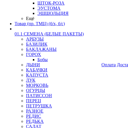
ШТОК-РОЗА
ЭУСТОМА
ЭШШОЛЬЦИЯ
Ещё
Товар (пр. ТМЦ) (б/х, б/с)
01.1 СЕМЕНА (БЕЛЫЕ ПАКЕТЫ)
АРБУЗЫ
БАЗИЛИК
БАКЛАЖАНЫ
ГОРОХ
Бобы
ДЫНИ
Оплата
Дост
КАБАЧКИ
КАПУСТА
ЛУК
МОРКОВЬ
ОГУРЦЫ
ПАТИССОН
ПЕРЕЦ
ПЕТРУШКА
РАЗНОЕ
РЕДИС
РЕДЬКА
САЛАТ