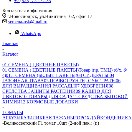
+7 (923) 775-72-33
Контактная информация
г.Новосибирск, ул.Никитина 162, офис 17
semena-nsk@mail.ru
WhatsApp
Главная
-
Каталог
-
01 СЕМЕНА ( ЦВЕТНЫЕ ПАКЕТЫ)
01 СЕМЕНА ( ЦВЕТНЫЕ ПАКЕТЫ)
Товар (пр. ТМЦ) (б/х, б/
с)
01.1 СЕМЕНА (БЕЛЫЕ ПАКЕТЫ)
03 СИДЕРАТЫ
04
ГАЗОННАЯ ТРАВА
05 ПОЧВОГРУНТЫ, СУБСТРАТЫ
06
ДЛЯ ВЫРАЩИВАНИЯ РАССАДЫ
07 УДОБРЕНИЯ
08
СРЕДСТВА ЗАЩИТЫ РАСТЕНИЙ
09 КАШПО ДЛЯ
ЦВЕТОВ
10 ТОВАРЫ ДЛЯ САДА
11 СРЕДСТВА БЫТОВОЙ
ХИМИИ
12 КОРМОВЫЕ ДОБАВКИ
-
ТОМАТЫ
АРБУЗЫ
БАЗИЛИК
БАКЛАЖАНЫ
ГОРОХ
ДАЙКОН
ДЫНИ
КА
-
Великосветский F1 томат 10шт (2-ной пак.) (п)