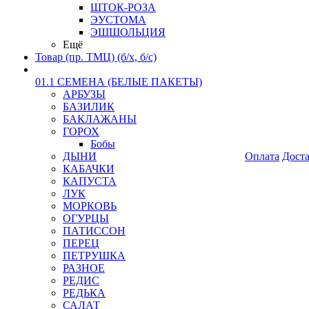
ШТОК-РОЗА
ЭУСТОМА
ЭШШОЛЬЦИЯ
Ещё
Товар (пр. ТМЦ) (б/х, б/с)
01.1 СЕМЕНА (БЕЛЫЕ ПАКЕТЫ)
АРБУЗЫ
БАЗИЛИК
БАКЛАЖАНЫ
ГОРОХ
Бобы
ДЫНИ
Оплата
Дост
КАБАЧКИ
КАПУСТА
ЛУК
МОРКОВЬ
ОГУРЦЫ
ПАТИССОН
ПЕРЕЦ
ПЕТРУШКА
РАЗНОЕ
РЕДИС
РЕДЬКА
САЛАТ