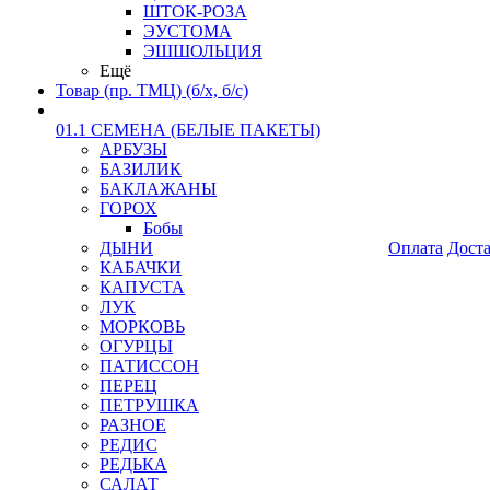
ШТОК-РОЗА
ЭУСТОМА
ЭШШОЛЬЦИЯ
Ещё
Товар (пр. ТМЦ) (б/х, б/с)
01.1 СЕМЕНА (БЕЛЫЕ ПАКЕТЫ)
АРБУЗЫ
БАЗИЛИК
БАКЛАЖАНЫ
ГОРОХ
Бобы
ДЫНИ
Оплата
Дост
КАБАЧКИ
КАПУСТА
ЛУК
МОРКОВЬ
ОГУРЦЫ
ПАТИССОН
ПЕРЕЦ
ПЕТРУШКА
РАЗНОЕ
РЕДИС
РЕДЬКА
САЛАТ