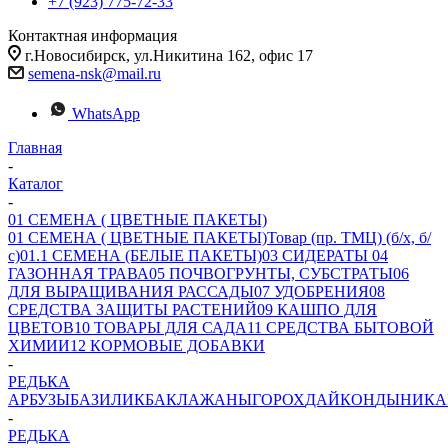
+7 (923) 775-72-33
Контактная информация
г.Новосибирск, ул.Никитина 162, офис 17
semena-nsk@mail.ru
WhatsApp
Главная
-
Каталог
-
01 СЕМЕНА ( ЦВЕТНЫЕ ПАКЕТЫ)
01 СЕМЕНА ( ЦВЕТНЫЕ ПАКЕТЫ)
Товар (пр. ТМЦ) (б/х, б/
с)
01.1 СЕМЕНА (БЕЛЫЕ ПАКЕТЫ)
03 СИДЕРАТЫ
04
ГАЗОННАЯ ТРАВА
05 ПОЧВОГРУНТЫ, СУБСТРАТЫ
06
ДЛЯ ВЫРАЩИВАНИЯ РАССАДЫ
07 УДОБРЕНИЯ
08
СРЕДСТВА ЗАЩИТЫ РАСТЕНИЙ
09 КАШПО ДЛЯ
ЦВЕТОВ
10 ТОВАРЫ ДЛЯ САДА
11 СРЕДСТВА БЫТОВОЙ
ХИМИИ
12 КОРМОВЫЕ ДОБАВКИ
-
РЕДЬКА
АРБУЗЫ
БАЗИЛИК
БАКЛАЖАНЫ
ГОРОХ
ДАЙКОН
ДЫНИ
КА
-
РЕДЬКА