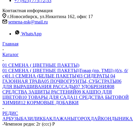
+7 (923) 775-72-33
Контактная информация
г.Новосибирск, ул.Никитина 162, офис 17
semena-nsk@mail.ru
WhatsApp
Главная
-
Каталог
-
01 СЕМЕНА ( ЦВЕТНЫЕ ПАКЕТЫ)
01 СЕМЕНА ( ЦВЕТНЫЕ ПАКЕТЫ)
Товар (пр. ТМЦ) (б/х, б/
с)
01.1 СЕМЕНА (БЕЛЫЕ ПАКЕТЫ)
03 СИДЕРАТЫ
04
ГАЗОННАЯ ТРАВА
05 ПОЧВОГРУНТЫ, СУБСТРАТЫ
06
ДЛЯ ВЫРАЩИВАНИЯ РАССАДЫ
07 УДОБРЕНИЯ
08
СРЕДСТВА ЗАЩИТЫ РАСТЕНИЙ
09 КАШПО ДЛЯ
ЦВЕТОВ
10 ТОВАРЫ ДЛЯ САДА
11 СРЕДСТВА БЫТОВОЙ
ХИМИИ
12 КОРМОВЫЕ ДОБАВКИ
-
РЕДИС
АРБУЗЫ
БАЗИЛИК
БАКЛАЖАНЫ
ГОРОХ
ДАЙКОН
ДЫНИ
КА
-
Чемпион редис 2г (ссс) Р