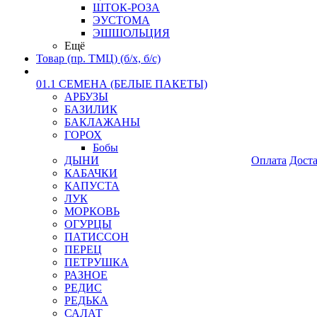
ШТОК-РОЗА
ЭУСТОМА
ЭШШОЛЬЦИЯ
Ещё
Товар (пр. ТМЦ) (б/х, б/с)
01.1 СЕМЕНА (БЕЛЫЕ ПАКЕТЫ)
АРБУЗЫ
БАЗИЛИК
БАКЛАЖАНЫ
ГОРОХ
Бобы
ДЫНИ
Оплата
Дост
КАБАЧКИ
КАПУСТА
ЛУК
МОРКОВЬ
ОГУРЦЫ
ПАТИССОН
ПЕРЕЦ
ПЕТРУШКА
РАЗНОЕ
РЕДИС
РЕДЬКА
САЛАТ