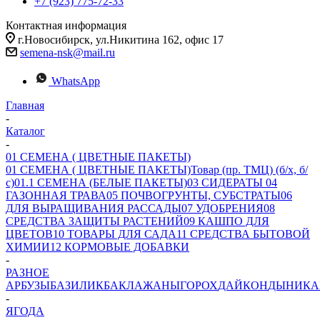
+7 (923) 775-72-33
Контактная информация
г.Новосибирск, ул.Никитина 162, офис 17
semena-nsk@mail.ru
WhatsApp
Главная
-
Каталог
-
01 СЕМЕНА ( ЦВЕТНЫЕ ПАКЕТЫ)
01 СЕМЕНА ( ЦВЕТНЫЕ ПАКЕТЫ)
Товар (пр. ТМЦ) (б/х, б/
с)
01.1 СЕМЕНА (БЕЛЫЕ ПАКЕТЫ)
03 СИДЕРАТЫ
04
ГАЗОННАЯ ТРАВА
05 ПОЧВОГРУНТЫ, СУБСТРАТЫ
06
ДЛЯ ВЫРАЩИВАНИЯ РАССАДЫ
07 УДОБРЕНИЯ
08
СРЕДСТВА ЗАЩИТЫ РАСТЕНИЙ
09 КАШПО ДЛЯ
ЦВЕТОВ
10 ТОВАРЫ ДЛЯ САДА
11 СРЕДСТВА БЫТОВОЙ
ХИМИИ
12 КОРМОВЫЕ ДОБАВКИ
-
РАЗНОЕ
АРБУЗЫ
БАЗИЛИК
БАКЛАЖАНЫ
ГОРОХ
ДАЙКОН
ДЫНИ
КА
-
ЯГОДА