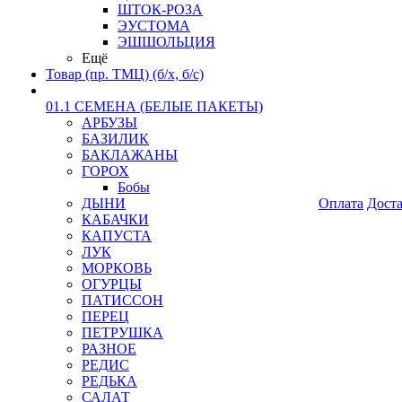
ШТОК-РОЗА
ЭУСТОМА
ЭШШОЛЬЦИЯ
Ещё
Товар (пр. ТМЦ) (б/х, б/с)
01.1 СЕМЕНА (БЕЛЫЕ ПАКЕТЫ)
АРБУЗЫ
БАЗИЛИК
БАКЛАЖАНЫ
ГОРОХ
Бобы
ДЫНИ
Оплата
Дост
КАБАЧКИ
КАПУСТА
ЛУК
МОРКОВЬ
ОГУРЦЫ
ПАТИССОН
ПЕРЕЦ
ПЕТРУШКА
РАЗНОЕ
РЕДИС
РЕДЬКА
САЛАТ